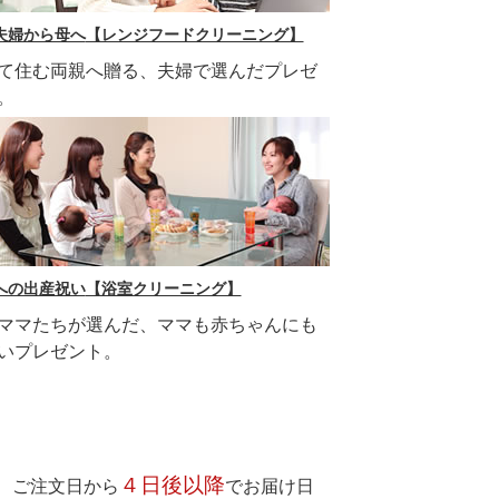
夫婦から母へ
【レンジフードクリーニング】
て住む両親へ贈る、夫婦で選んだプレゼ
。
への出産祝い
【浴室クリーニング】
ママたちが選んだ、ママも赤ちゃんにも
いプレゼント。
４日後以降
、ご注文日から
でお届け日