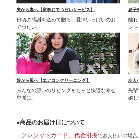
夫から妻へ
【家事おてつだいサービス】
息子
日頃の感謝を込めて贈る、愛情いっぱいのお
離れ
てつだい。
ント
娘から母へ
【エアコンクリーニング】
友人
みんなの憩いのリビングをもっと快適な幸せ
先輩
空間に。
嬉し
●商品のお届け日について
クレジットカード、代金引換
でお支払いの場合